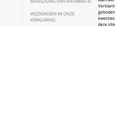
BEVEILIGING VAN INFORMATIE
Verklari
geboden.
WIJZIGINGEN IN ONZE
kwesties
VERKLARING
deze site
MET WIE KUNT U CONTACT
OPNEMEN
Nieuwsbrief
Schrijf je in voor de T