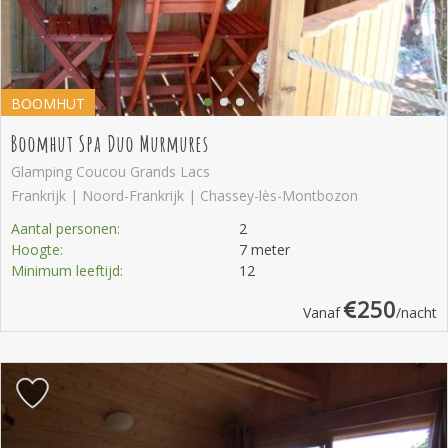
BOOMHUT
Boomhut Spa Duo Murmures
Glamping Coucou Grands Lacs
Frankrijk | Noord-Frankrijk | Chassey-lès-Montbozon
Aantal personen:
2
Hoogte:
7 meter
Minimum leeftijd:
12
250
Vanaf
/nacht