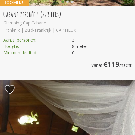
BOOMHUT
Cabane Perchée 1 (2/3 pers)
Glamping Cap'Cabane
Frankrijk | Zuid-Frankrijk | CAPTIEUX
Aantal personen:
3
Hoogte:
8 meter
Minimum leeftijd:
0
119
Vanaf
/nacht