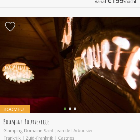
199
Vanaf
/nacht
BOOMHUT
Boomhut Tourterelle
Glamping Domaine Saint-Jean de l'Arbousier
Frankrijk | Zuid-Frankrijk | Castries