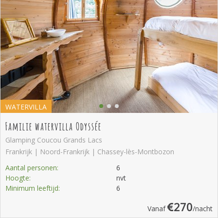
WATERVILLA
Familie watervilla Odyssée
Glamping Coucou Grands Lacs
Frankrijk | Noord-Frankrijk | Chassey-lès-Montbozon
Aantal personen:
6
Hoogte:
nvt
Minimum leeftijd:
6
270
Vanaf
/nacht