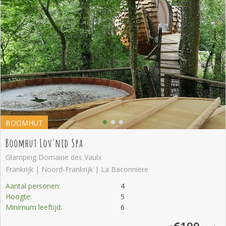
BOOMHUT
Boomhut Lov'nid Spa
Glamping Domaine des Vaulx
Frankrijk | Noord-Frankrijk | La Baconniere
Aantal personen:
4
Hoogte:
5
Minimum leeftijd:
6