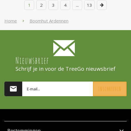
1
2
3
4
...
13
Home
Boomhut Ardennen
Nieuwsbrief
Schrijf je in voor de TreeGo nieuwsbrief
INSCHRIJVEN
Bestemmingen