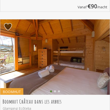
90
Vanaf
/nacht
BOOMHUT
Boomhut Château dans les arbres
Glamping Ecôtelia