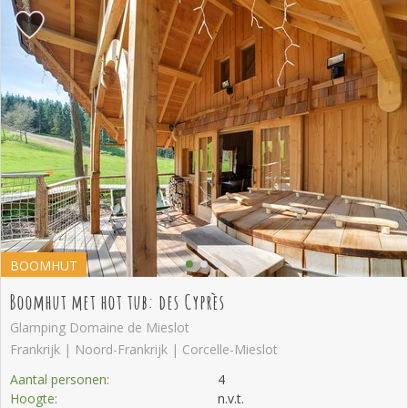
BOOMHUT
Boomhut met hot tub: des Cyprès
Glamping Domaine de Mieslot
Frankrijk | Noord-Frankrijk | Corcelle-Mieslot
Aantal personen:
4
Hoogte:
n.v.t.