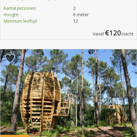
Aantal personen:
2
Hoogte:
6 meter
Minimum leeftijd:
12
120
Vanaf
/nacht