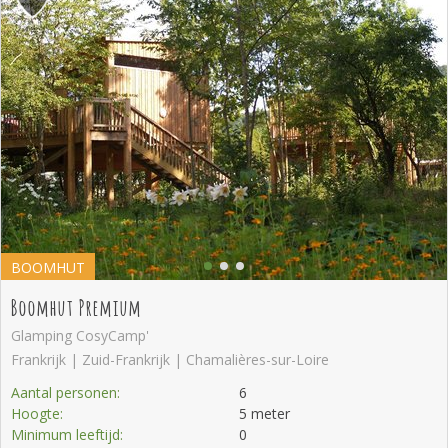
BOOMHUT
Boomhut Premium
Glamping CosyCamp'
Frankrijk | Zuid-Frankrijk | Chamalières-sur-Loire
Aantal personen:
6
Hoogte:
5 meter
Minimum leeftijd:
0