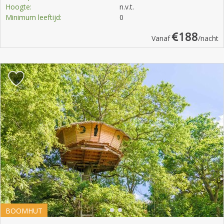
Hoogte:
n.v.t.
Minimum leeftijd:
0
188
Vanaf
/nacht
BOOMHUT