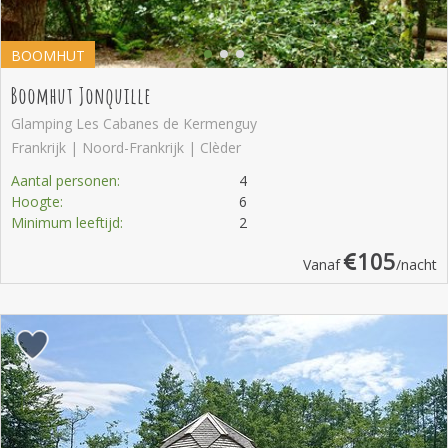
BOOMHUT
Boomhut Jonquille
Glamping Les Cabanes de Kermenguy
Frankrijk | Noord-Frankrijk | Clèder
Aantal personen:
4
Hoogte:
6
Minimum leeftijd:
2
105
Vanaf
/nacht