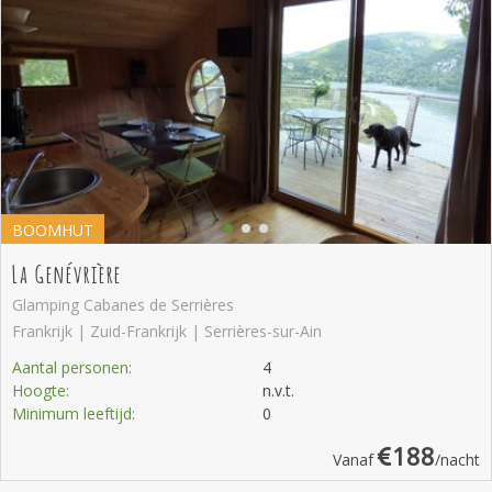
BOOMHUT
La Genévrière
Glamping Cabanes de Serrières
Frankrijk | Zuid-Frankrijk | Serrières-sur-Ain
Aantal personen:
4
Hoogte:
n.v.t.
Minimum leeftijd:
0
188
Vanaf
/nacht