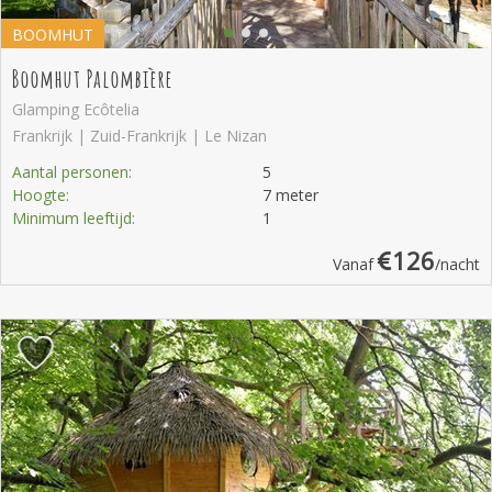
BOOMHUT
Boomhut Palombière
Glamping Ecôtelia
Frankrijk | Zuid-Frankrijk | Le Nizan
Aantal personen:
5
Hoogte:
7 meter
Minimum leeftijd:
1
126
Vanaf
/nacht