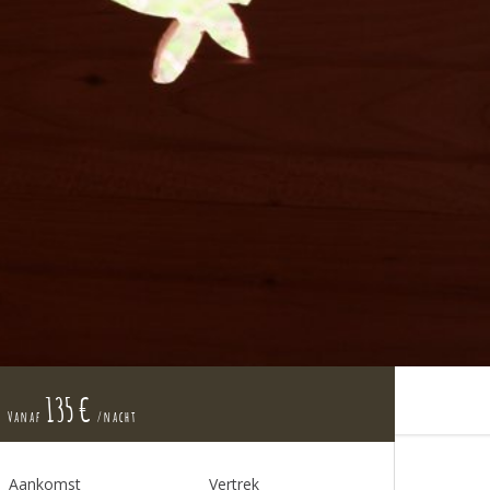
135 €
Vanaf
/nacht
Aankomst
Vertrek