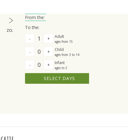
From the:
To the:
.
zo.
Adult
1
-
+
ages from 15
Child
0
-
+
ages from 3 to 14
Infant
0
-
+
ages to 2
SELECT DAYS
ocatie