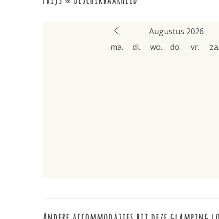
Augustus 2026
ma.
di.
wo.
do.
vr.
za
Andere accommodaties bij deze glamping l