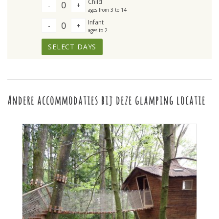
Child
0
-
+
ages from 3 to 14
Infant
0
-
+
ages to 2
SELECT DAYS
Andere accommodaties bij deze glamping locatie