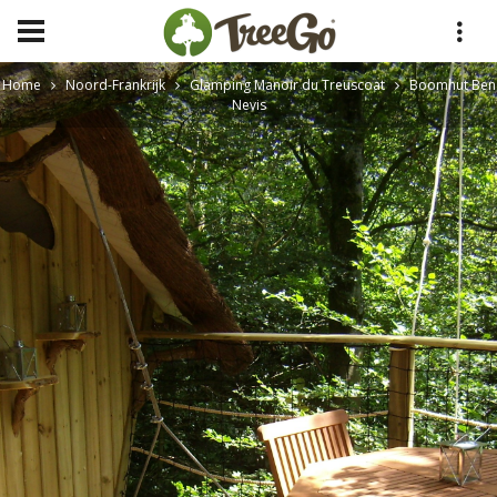
Home
Noord-Frankrijk
Glamping Manoir du Treuscoat
Boomhut Ben
Nevis