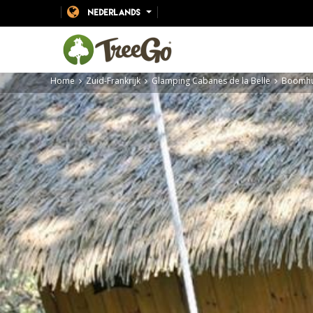
NEDERLANDS
Home
Zuid-Frankrijk
Glamping Cabanes de la Belle
Boomhut