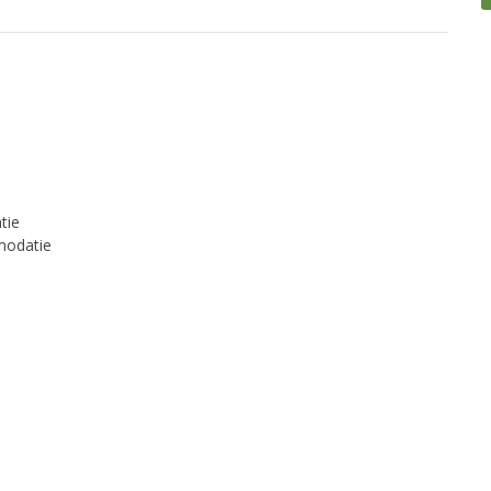
tie
modatie