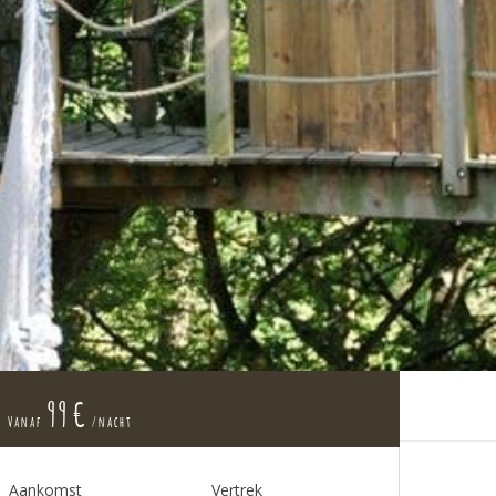
99 €
Vanaf
/nacht
Aankomst
Vertrek