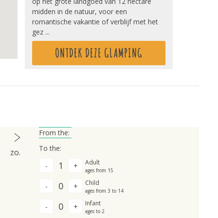
op het grote landgoed van 12 hectare
midden in de natuur, voor een
romantische vakantie of verblijf met het
gez ...
ONTDEK DEZE GLAMPING
From the:
To the:
.
zo.
Adult
1
-
+
ages from 15
Child
0
-
+
ages from 3 to 14
Infant
0
-
+
ages to 2