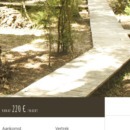
220 €
Vanaf
/nacht
Aankomst
Vertrek