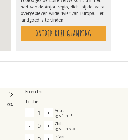
Ecolodges de Loire verwelkomt u in het
hart van de Anjou regio, dicht bij de laatst
overgebleven wilde rivier van Europa. Het
landgoed is te vinden i ...
ONTDEK DEZE GLAMPING
From the:
To the:
.
zo.
Adult
1
-
+
ages from 15
Child
0
-
+
ages from 3 to 14
Infant
0
-
+