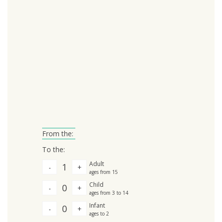
From the:
To the:
Adult
1
-
+
ages from 15
Child
0
-
+
ages from 3 to 14
Infant
0
-
+
ages to 2