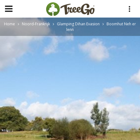
Home
Noord-Frankrijk
Glamping Dihan Evasion
Boomhut Neh er
lenn