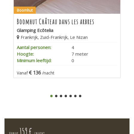
Boomhut
Boomhut Château dans les arbres
Glamping Ecôtelia
Frankrijk, Zuid-Frankrijk, Le Nizan
Aantal personen:
4
Hoogte:
7 meter
Minimum leeftijd:
0
136
Vanaf
/nacht
159 €
Vanaf
/nacht