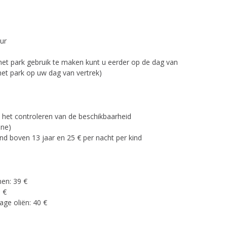
eur
het park gebruik te maken kunt u eerder op de dag van
et park op uw dag van vertrek)
het controleren van de beschikbaarheid
ene)
nd boven 13 jaar en 25 € per nacht per kind
nen: 39 €
 €
ge oliën: 40 €