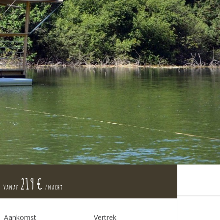
219 €
Vanaf
/nacht
Aankomst
Vertrek