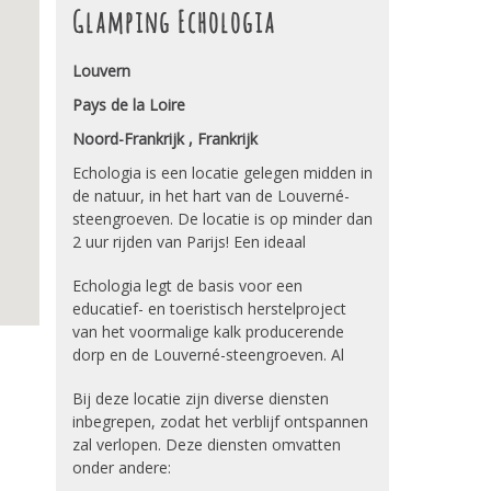
Glamping Echologia
Louvern
Pays de la Loire
Noord-Frankrijk , Frankrijk
Echologia is een locatie gelegen midden in
de natuur, in het hart van de Louverné-
steengroeven. De locatie is op minder dan
2 uur rijden van Parijs! Een ideaal
verblijfpunt voor een vakantie vol met
Echologia legt de basis voor een
avontuur- en stadsplezier.
educatief- en toeristisch herstelproject
van het voormalige kalk producerende
dorp en de Louverné-steengroeven. Al
meer dan een halve eeuw is het geleden
Bij deze locatie zijn diverse diensten
dat Echologia de steengroeven in gebruik
inbegrepen, zodat het verblijf ontspannen
nam. Het dorp was daarom ook een lange
zal verlopen. Deze diensten omvatten
tijd verlaten. Maar met een groot team en
onder andere:
een visie, is het na een aantal jaren werk